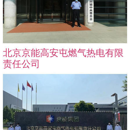
北京京能高安屯燃气热电有限
责任公司