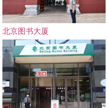
北京图书大厦