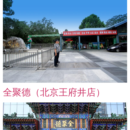
全聚德（北京王府井店）