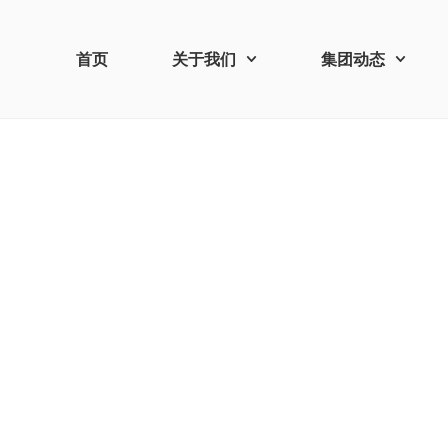
首页
关于我们
集团动态