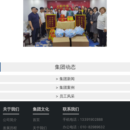
集团动态
> 集团新闻
> 集团案例
> 员工风采
关于我们
集团文化
联系我们
手机电话：13391902888
公司简介
首页
办公电话：010-82989632
发展历程
关于我们