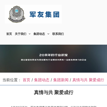
首页
关于我们
集团动态
联系我们
当前位置：
首页
/
集团动态
/
集团新闻
/
真情与共 聚爱成行
真情与共 聚爱成行