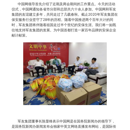
中国网领导首先介绍了近期及两会期间的工作重点。今天的活动
仪式，中国网通知各省市分部和总部共六十余人参加。中国网和军友
集团的友谊建立多年，共同走过了几载春秋。截止2020年军友集团在
保安服务行业坚守了28年的历程。随着中国推进两个百年大计的同
时，军友集团将伴随着祖国走过半个世纪的安保生涯。我们将一如既
往地支持军友集团的发展。为中国首都打造一家百年品牌的安保企业
献计献策。
军友集团董事长陈显锋表示中国网是在国务院新闻办的领导下，
是国务院新闻办新闻发布会独家中英文网络直播发布网站，是国际传