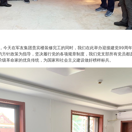
天在军友集团贵宾楼装修完工的同时，我们在此举办迎接建党99周年
的方针政策为指导，坚决履行党的各项规章制度，我们党支部所有党员都
阶级革命家的优良传统，为国家和社会主义建设做好榜样标兵。