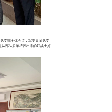
党支部全体会议，军友集团党支
是从部队多年培养出来的好战士好