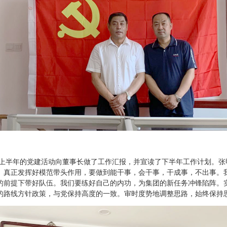
半年的党建活动向董事长做了工作汇报，并宣读了下半年工作计划。张
。真正发挥好模范带头作用，要做到能干事，会干事，干成事，不出事。
的前提下带好队伍。我们要练好自己的内功，为集团的新任务冲锋陷阵。
的路线方针政策，与党保持高度的一致。审时度势地调整思路，始终保持