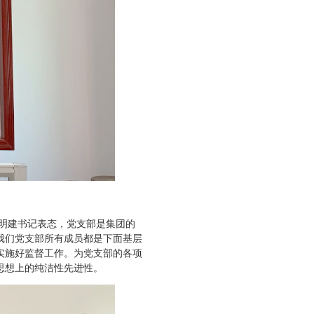
明建书记表态，党支部是集团的
我们党支部所有成员都是下面基层
实施好监督工作。为党支部的各项
思想上的纯洁性先进性。