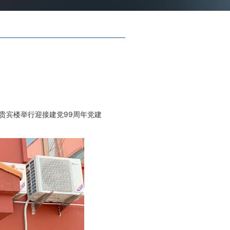
贵宾楼举行迎接建党99周年党建