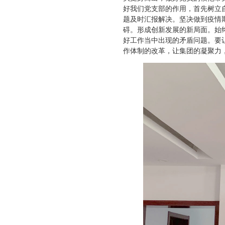
好我们党支部的作用，首先树立
题及时汇报解决。坚决做到疫情
碍。形成创新发展的新局面。始
好工作当中出现的矛盾问题。要
作体制的改革，让集团的凝聚力