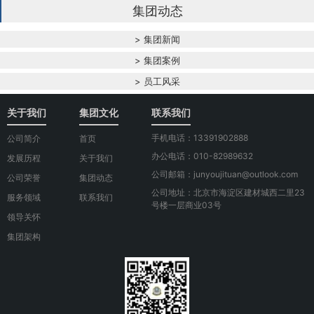
集团动态
> 集团新闻
> 集团案例
> 员工风采
关于我们
集团文化
联系我们
手机电话：13391902888
公司简介
首页
办公电话：010-82989632
发展历程
关于我们
公司邮箱：junyoujituan@outlook.com
公司荣誉
集团动态
公司地址：北京市海淀区建材城西二里23
服务领域
联系我们
号楼一层商业03号
领导关怀
集团架构